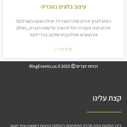
עיצוב בלונים בטבריה
רוצים לערוך אירוע חגיגי בטבריה? יש לנו הצעה בשבילכם!
אירוע חגיגי בטבריה יכול להיערך על שפת הכנרת, באולם
אירועים או אפילו בבית שלכם. בכדי ליצור
קרא עוד »
זכויות יוצרים RingEvents.co.il 2025 Ⓒ
קצת עלינו
רינג הפקות הינה חברה המתמחה בהפקת הצעות נישואין ועוד מגוון