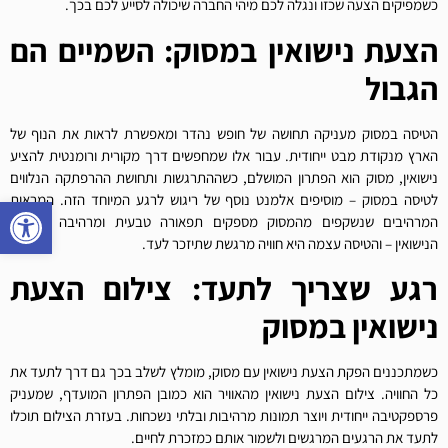
כשמפיקים הצעה שכזו ונגלה לכם מיהי החברה שיכולה לסייע לכם בכך.
הצעת נישואין במסוק: השמיים הם
הגבול
הטיסה במסוק מעניקה תחושה של חופש נהדר ומאפשרת לראות את הנוף של
הארץ מנקודת מבט ייחודית. עבור אלו שמחפשים דרך מקורית ורומנטית להציע
נישואין, מסוק הוא הפתרון המושלם, כשההתרגשות ותחושת ההרפתקה הנלווים
לטיסה במסוק – מוסיפים אלמנט נוסף של ריגוש לרגע המיוחד הזה. המראות
פתח סרגל
המרהיבים שנשקפים מהמסוק מספקים תפאורה טבעית ומרהיבה להצעת
הנישואין – והטיסה עצמה היא חוויה מרגשת שתיזכר לעד.
רגע שצריך לתעד: צילום הצעת
נישואין במסוק
כשמתכננים הפקת הצעת נישואין עם מסוק, מומלץ לשלב בכך גם דרך לתעד את
כל החוויה. צילום הצעת נישואין מהאוויר הוא כמובן הפתרון המועדף, שמעניק
פרספקטיבה ייחודית ויוצר תמונות מרהיבות ובלתי נשכחות. בעזרת הצילום תוכלו
לתעד את הרגעים המרגשים ולשמור אותם כמזכרת לחיים.