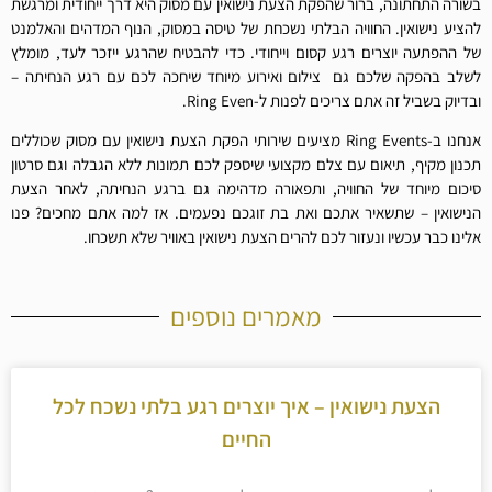
בשורה התחתונה, ברור שהפקת הצעת נישואין עם מסוק היא דרך ייחודית ומרגשת
להציע נישואין. החוויה הבלתי נשכחת של טיסה במסוק, הנוף המדהים והאלמנט
של ההפתעה יוצרים רגע קסום וייחודי. כדי להבטיח שהרגע ייזכר לעד, מומלץ
לשלב בהפקה שלכם גם צילום ואירוע מיוחד שיחכה לכם עם רגע הנחיתה –
ובדיוק בשביל זה אתם צריכים לפנות ל-Ring Even.
אנחנו ב-Ring Events מציעים שירותי הפקת הצעת נישואין עם מסוק שכוללים
תכנון מקיף, תיאום עם צלם מקצועי שיספק לכם תמונות ללא הגבלה וגם סרטון
סיכום מיוחד של החוויה, ותפאורה מדהימה גם ברגע הנחיתה, לאחר הצעת
הנישואין – שתשאיר אתכם ואת בת זוגכם נפעמים. אז למה אתם מחכים? פנו
אלינו כבר עכשיו ונעזור לכם להרים הצעת נישואין באוויר שלא תשכחו.
מאמרים נוספים
הצעת נישואין – איך יוצרים רגע בלתי נשכח לכל
החיים