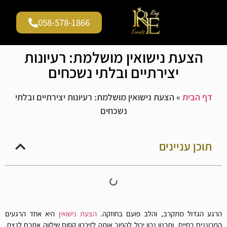
058-578-1866
גלריית וידאו
עמוד הבית
שירים להצעות נישואין
הצעת נישואין מושלמת: רעיונות
יצירתיים ובלתי נשכחים
דף הבית
»
הצעת נישואין מושלמת: רעיונות יצירתיים ובלתי
נשכחים
תוכן עניינים
הרגע הגדול מתקרב, והלב פועם בחוזקה.
הצעת נישואין
היא אחד הרגעים
המכוננים בחיים, ותכנון נכון יכול להפוך אותה לזיכרון קסום שילווה אתכם לנצח.