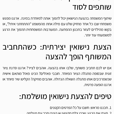
שותפים לסוד
שיתוף המשפחה בהצעת הנישואין יכול להפוך אותה למיוחדת במינה. ארגנו מפגש
משפחתי שבו כל אחד מחזיק שלט עם מילה אחת מהמשפט "התתחתני איתי?", או
בקשו מהילדים לעזור בתכנון ההפתעה. המעורבות המשפחתית תהפוך את הרגע
למשמעותי עוד יותר.
הצעת נישואין יצירתית: כשהתחביב
המשותף הופך להצעה
אם יש לכם תחביב משותף, שלבו אותו בהצעה. אוהבים לצייר? ארגנו סדנת ציור
זוגית שבסופה מתגלה הציור המיוחד. חובבי פאזלים? הכינו פאזל מותאם אישית
שכשמרכיבים אותו מתגלה השאלה הגדולה. אוהבים מוזיקה? הקליטו שיר מיוחד או
ארגנו הופעה פרטית.
טיפים להצעת נישואין מושלמת:
1. תכננו מראש: חשבו על כל הפרטים הקטנים
2. תעדו את הרגע: שכרו צלם מקצועי או הציבו חבר עם מצלמה