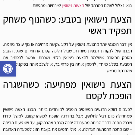
בואו נצלול לעולם המרתק של
הצעות נישואין
יצירתיות ומרגשות.
הצעת נישואין בטבע: כשהנוף משחק
תפקיד ראשי
אין דבר רומנטי יותר מהצעת נישואין על רקע שקיעה מרהיבה או נוף עוצר נשימה.
תכננו טיול לנקודת תצפית מיוחדת, שביל הליכה קסום או חוף ים שקט. הטבע
מספק תפאורה מושלמת להצעת נישואין בלתי נשכחת. אפשר להסתיר את
פתח סרגל
הטבעת בסלע מיוחד, להטמין אותה בין פרחי בר, או לשלב אותה בפיקניק רומנטי
שהכנתם מראש.
הצעת נישואין מפתיעה: כשהשגרה
הופכת לקסם
לפעמים דווקא הרגעים הפשוטים הופכים למיוחדים ביותר. תכננו הצעת נישואין
שמתחילה כיום רגיל לחלוטין, אבל בהדרגה הופכת למשהו קסום. למשל, סדרו
שבכל תחנה בדרך הביתה מהעבודה יחכה מכתב אהבה קטן, עד שמגיעים הביתה
– שם מחכה ההפתעה הגדולה. או אולי הזמינו את בן/בת הזוג למסעדה האהובה