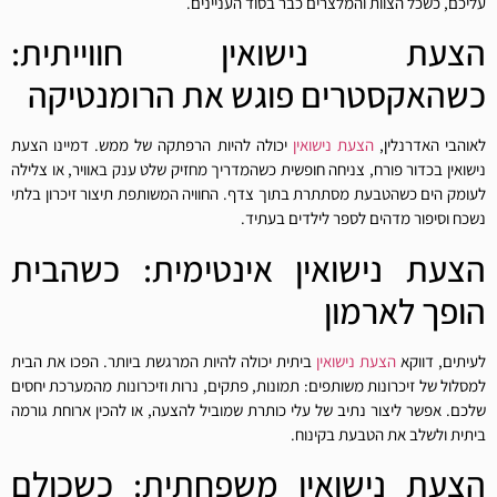
עליכם, כשכל הצוות והמלצרים כבר בסוד העניינים.
הצעת נישואין חווייתית:
כשהאקסטרים פוגש את הרומנטיקה
לאוהבי האדרנלין,
הצעת נישואין
יכולה להיות הרפתקה של ממש. דמיינו הצעת
נישואין בכדור פורח, צניחה חופשית כשהמדריך מחזיק שלט ענק באוויר, או צלילה
לעומק הים כשהטבעת מסתתרת בתוך צדף. החוויה המשותפת תיצור זיכרון בלתי
נשכח וסיפור מדהים לספר לילדים בעתיד.
הצעת נישואין אינטימית: כשהבית
הופך לארמון
לעיתים, דווקא
הצעת נישואין
ביתית יכולה להיות המרגשת ביותר. הפכו את הבית
למסלול של זיכרונות משותפים: תמונות, פתקים, נרות וזיכרונות מהמערכת יחסים
שלכם. אפשר ליצור נתיב של עלי כותרת שמוביל להצעה, או להכין ארוחת גורמה
ביתית ולשלב את הטבעת בקינוח.
הצעת נישואין משפחתית: כשכולם