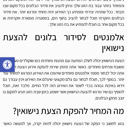
והמיוחד ביותר עבור בת הזוג שלך וניתן להציב את סידור הבלונים בכל מקום שבו
תבחר. ככל שתהיה יצירתי ומפתיע כך האירוע יהיה מיוחד ומרגש יותר. את סידור
הבלונים היוקרתי תוכל לבחור להציב בחוף הים, במסעדה מפוארת ויוקרתית או
בכל מקום אחר בו תוכלו להפתיע את בת הזוג שלך.
אלמנטים לסידור בלונים להצעת
נישואין
פתח סרגל
הצעת הנישואין יכולה לשלב הפתעה עם מתנות מיוחדות כמו שוקולדים טעימים, יין
משובח ופרחים מיוחדים. כאשר אתה מזמין שירות להפקת אירוע הצעת הנישואין,
אתה יכול לבחור מספר אלמנטים מיוחדים שיהפכו את האירוע המרגש למיוחד עוד
יותר. בנוסף לכך, תוכלו לבחור גם צלם מקצועי שיצלם את האירוע ויכין עבורך גם
וידאו באיכות גבוהה בכדי לשמר את האירוע הזה לכל החיים. מלבד זאת, תוכל
להוסיף גם שיר מרגש להצעת הנישואין אשר יושמע בזמן שבת הזוג תגיע למקום בו
יוצב מתקן הבלונים.
מה המחיר להפקת הצעת נישואין?
נהוג לחשוב כי הפקה של הצעת נישואין יכולה להיות יקרה, אך למעשה כאשר