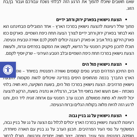
שאנו חושבים שיוכלו להפוך את הרגע הזה לבלתי נשכח עבורכם ועבור בן/בת
הזוג.
הצעת נישואין בפארק ירוק ורחב ידיים
מתוך שלל רעיונות להצעת נישואין במרכז הארץ – אחד המובילים מבחינתנו הוא
הוא לבחור בפארק ירוק ורחב ידיים לצורך הצעה תחת כיפת השמיים. פארקים כמו
פארק הירקון בתל אביב או פארק רעננה יכולים לספק לכם אווירה טבעית ונעימה.
תוכלו לתכנן פיקניק רומנטי על הדשא, לקשט את המקום בפרחים ונרות, ולעשות
הצעת נישואין במרכז תחת כיפת השמיים ובלב הטבע העירוני – שרק יוסיף לקסם.
פתח סרגל
הצעת נישואין מול הים
הים התיכון המדהים מציע נופים קסומים ואווירה רומנטית במיוחד – ואזור מרכז
הארץ התברך בכמה מהחופים היפים במדינה שיכולים להוות מקומות להצעת
נישואין מרהיבים. הצעת נישואין במרכז מול הים, בשעת השקיעה, היא חוויה בלתי
נשכחת – ואם תעשו זאת בחופי תל אביב, הרצליה או נתניה בשעת, הרקע להצעה
יכול להיות לא פחות ממושלם. תכננו ערב רומנטי עם ארוחה זוגית ליד הים, ותנו
לרגע הזה להיות מלווה בקולות הגלים וברוח הנעימה.
הצעת נישואין על גג בניין גבוה
רעיונות להצעת נישואין במרכז הארץ יכולים לכלול גם הצעה על גג של בניין גבוה,
המשקיף על נופי העיר המרהיבים. תכנון הערב על גג בניין עם תאורה מיוחדת,
מוסיקה רומנטית ונוף עוצר נשימה, ייצור חוויה ייחודית ומרגשת. תוכלו לבחור