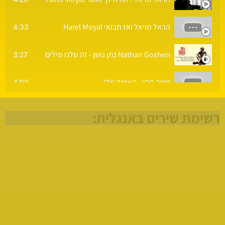
הראל מויאל ואז תבואי Harel Moyal
4:33
Nathan Goshen נתן גושן - זה שלנו מילים
3:27
משה פרץ - האישה שלי
4:09
משה פרץ - יפה בלבן
3:57
רשימת שירים באנגלית:
אושר ביטון - כמה טוב שבאת
3:32
בן צור - ממעמקים (קאבר)
4:00
מארינה מקסימיליאן וגיא מנטש - ביחד (Marina Maximilian & Guy Mentesh - Beyachad)
3:47
דולי ופן & עדן חסון - לאהוב אותך כל יום
3:35