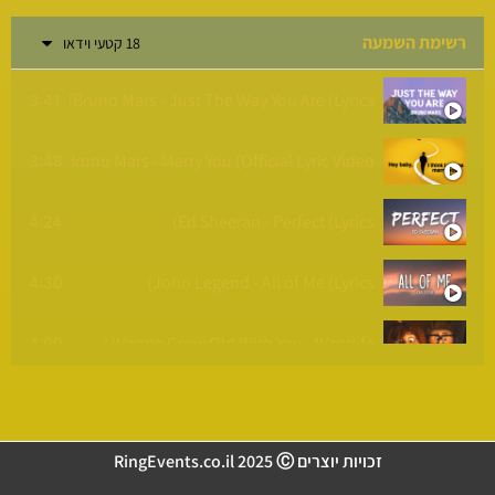
רשימת השמעה
18 קטעי וידאו
מזל
Bruno Mars - Just The Way You Are (Lyrics)
3:41
שני ילדים בעולם - נתן גושן (Prod by. Stav Beger)
3:07
Bruno Mars - Marry You (Official Lyric Video)
3:48
אליעד - מסע (אקוסטי) | Eliad - Journey (Acoustic)
3:18
Ed Sheeran - Perfect (Lyrics)
4:24
שלומי שבת - בראשית עולם
4:10
John Legend - All of Me (Lyrics)
4:30
דודו אהרון - נתת לי אותה
4:36
I Wanna Grow Old With You - Westlife
4:09
רגב הוד התינשאי לי Regev Hod
3:42
Christina Perri - A Thousand Years (Lyrics)
4:48
בן סנוף בואי בשלום Ben Snof
4:00
זכויות יוצרים RingEvents.co.il 2025 Ⓒ
heeran - Perfect Duet (with Beyoncé) [Official Audio]
4:19
מאור אדרי - כולנה maor edri
4:02